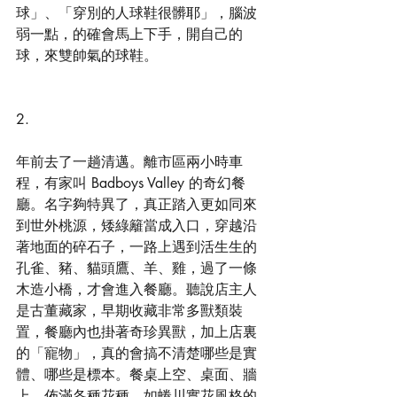
球」、「穿別的人球鞋很髒耶」，腦波
弱一點，的確會馬上下手，開自己的
球，來雙帥氣的球鞋。
2.
年前去了一趟清邁。離市區兩小時車
程，有家叫 Badboys Valley 的奇幻餐
廳。名字夠特異了，真正踏入更如同來
到世外桃源，矮綠籬當成入口，穿越沿
著地面的碎石子，一路上遇到活生生的
孔雀、豬、貓頭鷹、羊、雞，過了一條
木造小橋，才會進入餐廳。聽說店主人
是古董藏家，早期收藏非常多獸類裝
置，餐廳內也掛著奇珍異獸，加上店裏
的「寵物」，真的會搞不清楚哪些是實
體、哪些是標本。餐桌上空、桌面、牆
上，佈滿各種花種，如蜷川實花風格的