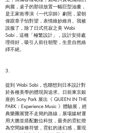
絢麗，桌子的那頭放置一幅巨型油畫，
是王家衛導演《一代宗師》劇照，梁朝
偉跟章子怡對望，表情維妙維肖。我被
說服了，除了日式侘寂之美 Wabi 
Sabi，這種「極繁設計」，設計安排處
理得好，吸引人前往朝聖，生意自然絡
繹不絕。
3.
提到 Wabi Sabi，也聯想到日本設計對
於各種美學的體現與追求。日前東京銀
座的 Sony Park 展出《 QUEEN IN THE 
PARK：Experience Music 》體驗展，經
典樂團展覽不走簡約路線，展場媒材運
用大膽並搭配數位科技，最夯的霓虹燈
為空間線條符號，霓虹的迷幻感，重現 