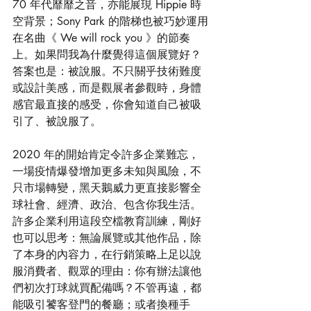
70 年代靡靡之音，亦能展現 Hippie 時
空背景；Sony Park 的階梯也被巧妙運用
在名曲《 We will rock you 》的節奏
上。如果問我為什麼覺得這個展覽好？
答案也是：被說服。不只關乎技術難度
或設計美感，而是觀展者參觀時，身體
感官最直接的感受，你會知道自己被吸
引了、被說服了。
2020 年的開始肯定令許多企業難忘，
一場疫情爆發增加更多未知與風險，不
只市場轉變，黑天鵝威力更直接影響全
球社會、經濟、政治、包含你我生活。
許多企業利用這段空檔教育訓練，剛好
也可以思考：無論展覽或其他作品，除
了本身的內容力，在行銷策略上足以說
服消費者、觀眾的理由：你有辦法讓他
們初次打球就買配備嗎？不管再遠，都
能吸引饕客登門的餐廳；或者換種手