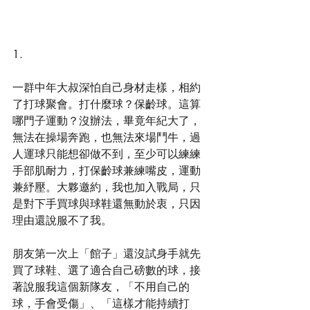
1.
一群中年大叔深怕自己身材走樣，相約
了打球聚會。打什麼球？保齡球。這算
哪門子運動？沒辦法，畢竟年紀大了，
無法在操場奔跑，也無法來場鬥牛，過
人運球只能想卻做不到，至少可以練練
手部肌耐力，打保齡球兼練嘴皮，運動
兼紓壓。大夥邀約，我也加入戰局，只
是對下手買球與球鞋還無動於衷，只因
理由還說服不了我。
朋友第一次上「館子」還沒試身手就先
買了球鞋、選了適合自己磅數的球，接
著說服我這個新隊友，「不用自己的
球，手會受傷」、「這樣才能持續打