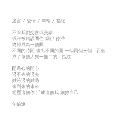
迷宮 / 愛情 / 年輪 / 指紋
不管我們交會或交錯
或許被錯誤圈住 綑綁 停滯
終歸成為一個圓
不同的時間 畫出不同的圓 一個兩個三個...百個
成了每個人獨一無二的：指紋
開過心的開心
過不去的過去
難跨過的難過
未到來的未來
經歷這個你 活成這個我 細數自己
年輪說