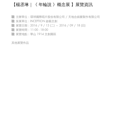
【楊丞琳｜《 年輪說 》概念展 】展覽資訊
▩
主辦單位：環球國際唱片股份有限公司 / 天地合娛樂製作有限公司
▩
策展單位：
INCEPTION 啟藝文創
▩
展覽日期：2016 / 9 / 13 (二) ～ 2016 / 09 / 18 (日)
▩
展覽時間：11:00 - 18:00
▩
展覽地點：華山 1914 文創園區
​其他展覽作品