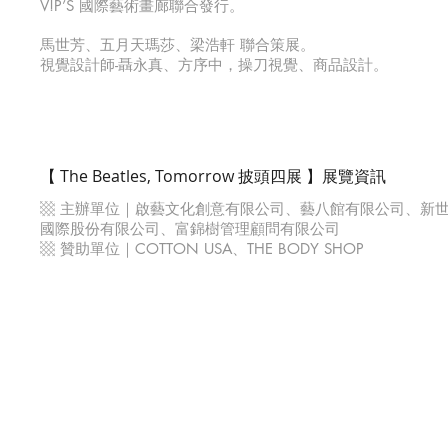
V!P’S 國際藝術畫廊聯合發行。
馬世芳、五月天瑪莎、梁浩軒 聯合策展。
視覺設計師-聶永真、方序中，操刀視覺、商品設計。
【 The Beatles, Tomorrow 披頭四展 】展覽資訊
▩ 主辦單位｜啟藝文化創意有限公司、藝八館有限公司、新
國際股份有限公司、富錦樹管理顧問有限公司
▩ 贊助單位｜COTTON USA、THE BODY SHOP