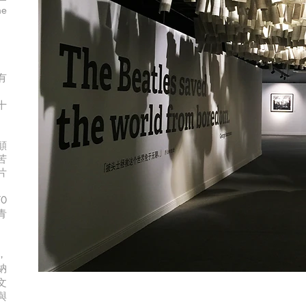
e
有
十
顛
苦
片
70
青
，
納
文
與