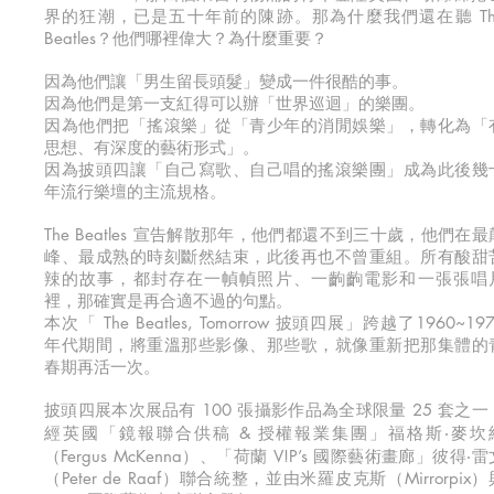
界的狂潮，已是五十年前的陳跡。那為什麼我們還在聽 Th
Beatles？他們哪裡偉大？為什麼重要？
因為他們讓「男生留長頭髮」變成一件很酷的事。
因為他們是第一支紅得可以辦「世界巡迴」的樂團。
因為他們把「搖滾樂」從「青少年的消閒娛樂」，轉化為「
思想、有深度的藝術形式」。
因為披頭四讓「自己寫歌、自己唱的搖滾樂團」成為此後幾
年流行樂壇的主流規格。
The Beatles 宣告解散那年，他們都還不到三十歲，他們在最
峰、最成熟的時刻斷然結束，此後再也不曾重組。所有酸甜
辣的故事，都封存在一幀幀照片、一齣齣電影和一張張唱
裡，那確實是再合適不過的句點。
本次「 The Beatles, Tomorrow 披頭四展」跨越了1960~19
年代期間，將重溫那些影像、那些歌，就像重新把那集體的
春期再活一次。
披頭四展本次展品有 100 張攝影作品為全球限量 25 套之一
經英國「鏡報聯合供稿 & 授權報業集團」福格斯‧麥坎
（Fergus McKenna）、「荷蘭 V!P’s 國際藝術畫廊」彼得‧雷
（Peter de Raaf）聯合統整，並由米羅皮克斯（Mirrorpix）