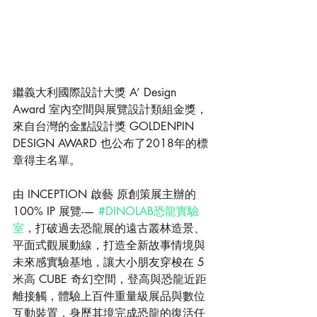
繼義大利國際設計大獎 A’ Design 
Award 室內空間與展覽設計類組金獎，
來自台灣的金點設計獎 GOLDENPIN 
DESIGN AWARD 也公布了2018年的標
章得主名單。
由 INCEPTION 啟藝 原創策展主辦的 
100% IP 展覽-— 
#DINOLAB恐龍實驗
室
，打破過去恐龍展的遠古叢林造景、
平面式觀展動線，打造全新故事情境與
未來感實驗基地，讓大小朋友穿梭在 5 
米高 CUBE 奇幻空間，登高與恐龍近距
離接觸，體驗上百件重量級展品與數位
互動裝置，身歷其境完成恐龍的復活任