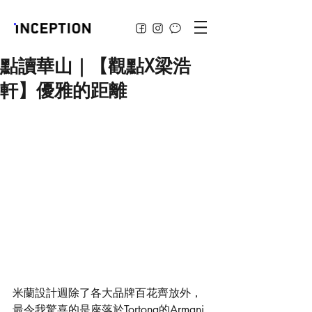
點讀華山｜【觀點X梁浩
軒】優雅的距離
米蘭設計週除了各大品牌百花齊放外，
最令我驚喜的是座落於Tortona的Armani 