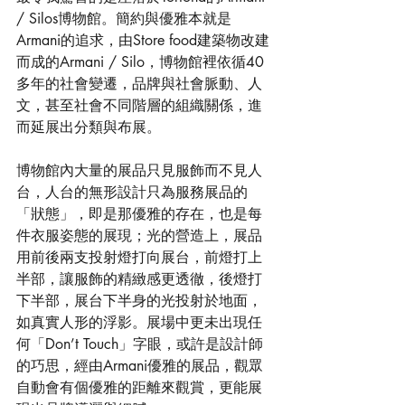
/ Silos博物館。簡約與優雅本就是
Armani的追求，由Store food建築物改建
而成的Armani / Silo，博物館裡依循40
多年的社會變遷，品牌與社會脈動、人
文，甚至社會不同階層的組織關係，進
而延展出分類與布展。
博物館內大量的展品只見服飾而不見人
台，人台的無形設計只為服務展品的
「狀態」，即是那優雅的存在，也是每
件衣服姿態的展現；光的營造上，展品
用前後兩支投射燈打向展台，前燈打上
半部，讓服飾的精緻感更透徹，後燈打
下半部，展台下半身的光投射於地面，
如真實人形的浮影。展場中更未出現任
何「Don’t Touch」字眼，或許是設計師
的巧思，經由Armani優雅的展品，觀眾
自動會有個優雅的距離來觀賞，更能展