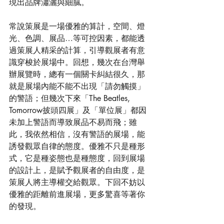
現出品牌瀟灑與細膩。
常說策展是一場優雅的算計，空間、燈
光、色調、展品…等可控因素，都能透
過策展人精采的計算，引導觀展者有意
識穿梭於展場中。回想，幾次在台灣舉
辦展覽時，總有一個關卡糾結很久，那
就是展場內能不能不出現「請勿觸摸」
的警語；但幾次下來「The Beatles, 
Tomorrow披頭四展」及「單位展」都因
未加上警語而導致展品不易而飛；雖
此，我依然相信，沒有警語的展場，能
誘發觀眾自律的態度。優雅不只是種形
式，它是種姿態也是種態度，回到展場
的設計上，是賦予觀展者的自由度，是
策展人將主導權交給觀眾。下回不妨以
優雅的距離前進展場，更多驚喜等著你
的發現。