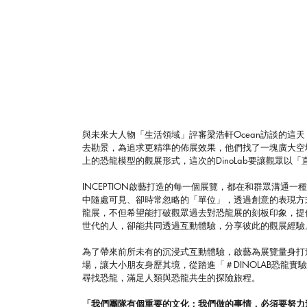
與未來大人物「生活領域」評審梁浩軒Ocean訪談的這天
去勘景，為追求更精準的佈展效果，他們找了一塊廣大空
上的恐龍模型的觀展形式，這次的DinoLab要讓觀眾以
INCEPTION啟藝打造的每一個展覽，都在和群眾溝
中隨處可見、卻時常忽略的「單位」，透過創意的表現方
龍展，不但希望能打破觀眾過去對恐龍展的刻板印象，提
世代的人，卻能共同透過互動體驗，分享彼此的觀展經驗
為了帶來前所未有的沉浸式互動體驗，啟藝為展覽量身打
場，讓大小朋友身歷其境，從踏進「＃DINOLAB恐龍
尋找恐龍，滿足人類與恐龍共生的探險旅程。
「我們團隊有個重要的文化：我們做的事情，必須要努力