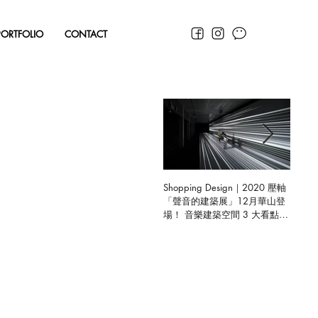
PORTFOLIO
CONTACT
Shopping Design｜2020 壓軸
聯合好
「聲音的建築展」12月華山登
體驗中
場！ 音樂建築空間 3 大看點揭
曉，限定預售禮驚喜開箱