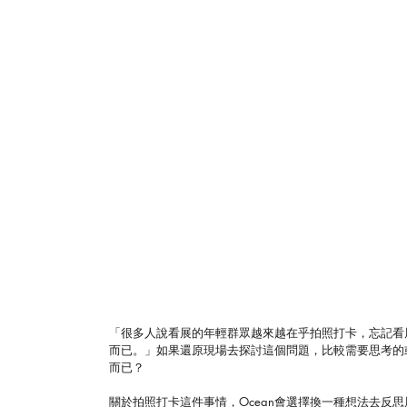
「很多人說看展的年輕群眾越來越在乎拍照打卡，忘記看
而已。」如果還原現場去探討這個問題，比較需要思考的
而已？
關於拍照打卡這件事情，Ocean會選擇換一種想法去反