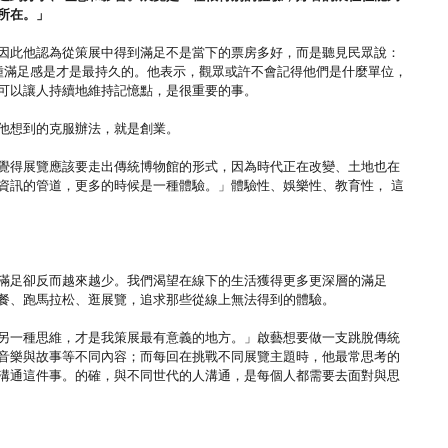
所在。」
，因此他認為從策展中得到滿足不是當下的票房多好，而是聽見民眾說：
那種滿足感是才是最持久的。他表示，觀眾或許不會記得他們是什麼單位，
可以讓人持續地維持記憶點，是很重要的事。
而他想到的克服辦法，就是創業。
覺得展覽應該要走出傳統博物館的形式，因為時代正在改變、土地也在
資訊的管道，更多的時候是一種體驗。」體驗性、娛樂性、教育性， 這
滿足卻反而越來越少。我們渴望在線下的生活獲得更多更深層的滿足
餐、跑馬拉松、逛展覽，追求那些從線上無法得到的體驗。
另一種思維，才是我策展最有意義的地方。」啟藝想要做一支跳脫傳統
音樂與故事等不同內容；而每回在挑戰不同展覽主題時，他最常思考的
溝通這件事。的確，與不同世代的人溝通，是每個人都需要去面對與思