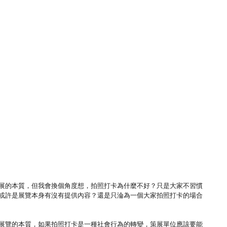
展的本質，但我會換個角度想，拍照打卡為什麼不好？只是大家不習慣
或許是展覽本身有沒有提供內容？還是只淪為一個大家拍照打卡的場合
思展覽的本質，如果拍照打卡是一種社會行為的轉變，策展單位應該要能