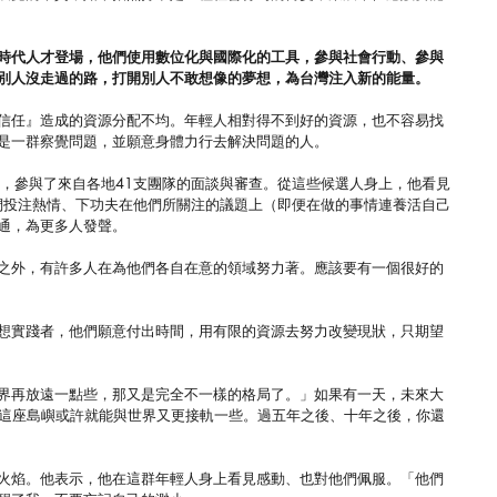
時代人才登場，他們使用數位化與國際化的工具，參與社會行動、參與
別人沒走過的路，打開別人不敢想像的夢想，為台灣注入新的能量。
信任』造成的資源分配不均。年輕人相對得不到好的資源，也不容易找
正是一群察覺問題，並願意身體力行去解決問題的人。
小時，參與了來自各地41支團隊的面談與審查。從這些候選人身上，他看見
他們投注熱情、下功夫在他們所關注的議題上（即便在做的事情連養活自己
通，為更多人發聲。
之外，有許多人在為他們各自在意的領域努力著。應該要有一個很好的
想實踐者，他們願意付出時間，用有限的資源去努力改變現狀，只期望
界再放遠一點些，那又是完全不一樣的格局了。」如果有一天，未來大
灣這座島嶼或許就能與世界又更接軌一些。過五年之後、十年之後，你還
的火焰。他表示，他在這群年輕人身上看見感動、也對他們佩服。「他們