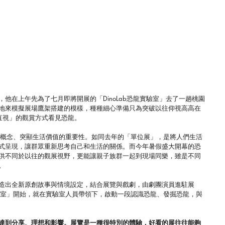
，他在上午先為了七月即將開展的「DinoLab恐龍實驗室」去了一趟桃園
地來模擬展場鷹架搭建的模樣，種種細心準備只為突破以往仰視高高在
「直視」的觀賞方式看見恐龍。
通一種概念、突顯生活價值的重要性。如同去年的「單位展」，是將人們生活
式呈現，讓群眾重新思考自己和生活的關係。而今年暑假盛大開幕的恐
供不同於以往的觀展視野，更能讓親子族群一起到現場同樂，雖是不同
。
造出全新原創故事與情境設定，結合展覽與戲劇，由劇團演員進駐展
實驗室」開始，就在實驗室人員帶領下，啟動一段認識恐龍、發掘恐龍，與
達到分享、理想和影響。展覽是一種很特別的體驗，好看的展往往能夠