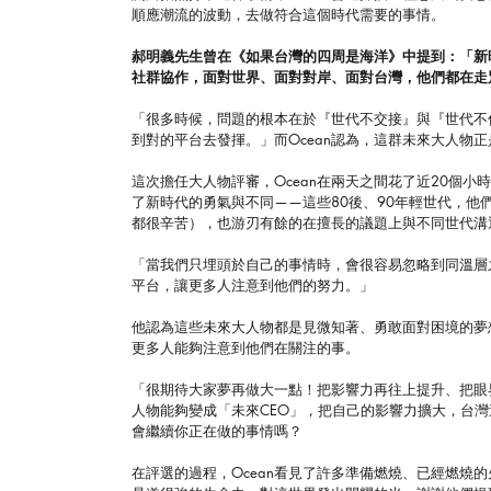
順應潮流的波動，去做符合這個時代需要的事情。
郝明義先生曾在《如果台灣的四周是海洋》中提到：「新
社群協作，面對世界、面對對岸、面對台灣，他們都在走
「很多時候，問題的根本在於『世代不交接』與『世代不
到對的平台去發揮。」而Ocean認為，這群未來大人物
這次擔任大人物評審，Ocean在兩天之間花了近20個
了新時代的勇氣與不同——這些80後、90年輕世代，
都很辛苦），也游刃有餘的在擅長的議題上與不同世代溝
「當我們只埋頭於自己的事情時，會很容易忽略到同溫層
平台，讓更多人注意到他們的努力。」
他認為這些未來大人物都是見微知著、勇敢面對困境的夢
更多人能夠注意到他們在關注的事。
「很期待大家夢再做大一點！把影響力再往上提升、把眼
人物能夠變成「未來CEO」，把自己的影響力擴大，台
會繼續你正在做的事情嗎？
在評選的過程，Ocean看見了許多準備燃燒、已經燃燒