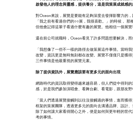
啟發他人的理念與靈感，提供養分，這是我策展成就感的
對Ocean來說，展覽是要能有足夠深度去發揮影響力的
「我之前有看過你們的○○展，我很喜歡。」的時候， 
但他會記得這輩子看過什麼有趣的展覽。他相信一個展覽
還在前公司就職時，Ocean看見了許多問題想要解決，
「我想像了一些不一樣的路徑去做策展這件事情。當時我
改變，資訊更是無時無刻都在改變。展覽不僅僅只是獲得
三件事情是他最重視的展覽元素。
除了提供資訊外，展覽應該要有更多元的面向出現
網路時代的資訊取得變得越來越容易，但人們從中得到的
感，於是我們參加演唱會、看舞台劇、看電影，跟朋友野
「當人們透過展覽接觸到以往沒接觸過的事情，進而獲得
框架的策展團隊，透過更多元的面向去溝通品牌、設計、
除了如何讓大家看得開心之外，便是如何與更年輕的世代
考的事情。