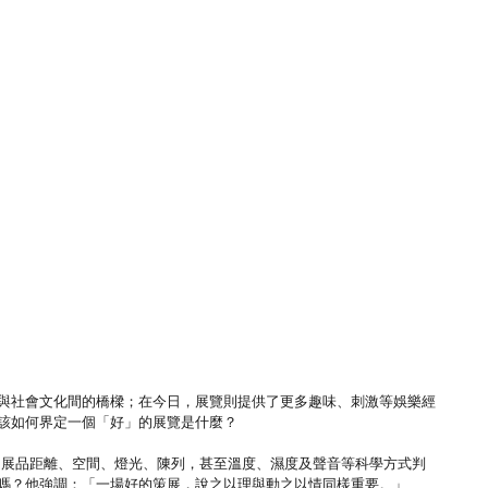
與社會文化間的橋樑；在今日，展覽則提供了更多趣味、刺激等娛樂經
該如何界定一個「好」的展覽是什麼？
內的展品距離、空間、燈光、陳列，甚至溫度、濕度及聲音等科學方式判
嗎？他強調：「一場好的策展，說之以理與動之以情同樣重要。」