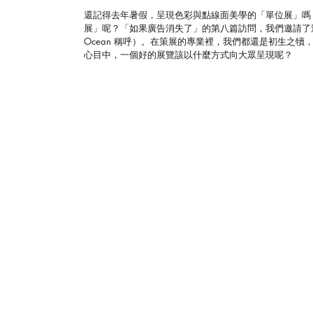
還記得去年暑假，呈現色彩與點線面美學的「單位展」嗎？又或是在白
展」呢？「如果廣告消失了」的第八篇訪問，我們邀請了這些
Ocean 稱呼）。在策展的專業裡，我們都還是初生之犢
心目中，一個好的展覽該以什麼方式向大眾呈現呢？