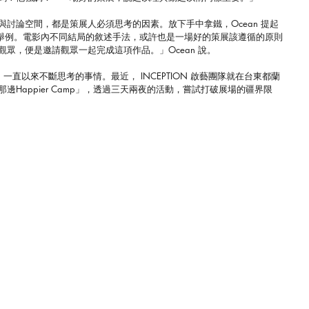
討論空間，都是策展人必須思考的因素。放下手中拿鐵，Ocean 提起
你）來舉例。電影內不同結局的敘述手法，或許也是一場好的策展該遵循的原則
眾，便是邀請觀眾一起完成這項作品。」Ocean 說。
一直以來不斷思考的事情。最近， INCEPTION 啟藝團隊就在台東都蘭
Happier Camp」，透過三天兩夜的活動，嘗試打破展場的疆界限