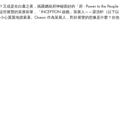
晝之夜，揭露總統府神秘面紗的「府 - Power to the People 
展覽的策展前輩，「INCEPTION 啟藝」策展人——梁浩軒（以下以 
，小心翼翼地摸索著。Ocean 作為策展人，對於展覽的想像是什麼？在他