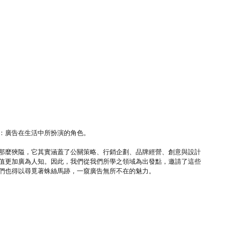
：廣告在生活中所扮演的角色。
那麼狹隘，它其實涵蓋了公關策略、行銷企劃、品牌經營、創意與設計
值更加廣為人知。因此，我們從我們所學之領域為出發點，邀請了這些
們也得以尋覓著蛛絲馬跡，一窺廣告無所不在的魅力。