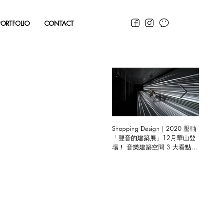
PORTFOLIO
CONTACT
Shopping Design｜2020 壓軸
聯合好
「聲音的建築展」12月華山登
體驗中
場！ 音樂建築空間 3 大看點揭
曉，限定預售禮驚喜開箱