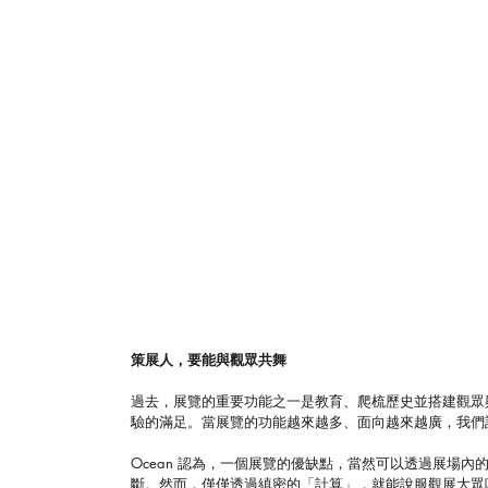
策展人，要能與觀眾共舞
過去，展覽的重要功能之一是教育、爬梳歷史並搭建觀眾
驗的滿足。當展覽的功能越來越多、面向越來越廣，我們
Ocean 認為，一個展覽的優缺點，當然可以透過展場
斷。然而，僅僅透過縝密的「計算」，就能說服觀展大眾