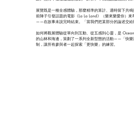
展覽既是一種全感體驗，那麼精準的算計、適時留下共鳴與
前陣子引發話題的電影《La La Land》（樂來樂愛
——在故事未說完時結束。「當我們把某部分的論述交給觀
如何將觀展體驗從單向到互動、從五感到心靈，是 Ocean 
的山林和海邊，策劃了一系列全新型態的活動——「快樂那邊
制，讓所有參與者一起探索「更快樂」的練習。