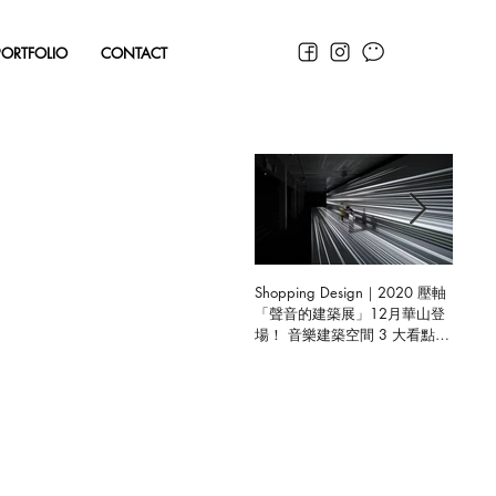
PORTFOLIO
CONTACT
Shopping Design｜2020 壓軸
聯合好
「聲音的建築展」12月華山登
體驗中
場！ 音樂建築空間 3 大看點揭
曉，限定預售禮驚喜開箱