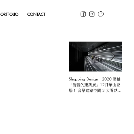
PORTFOLIO
CONTACT
Shopping Design｜2020 壓軸
聯合好
「聲音的建築展」12月華山登
體驗中
場！ 音樂建築空間 3 大看點揭
曉，限定預售禮驚喜開箱