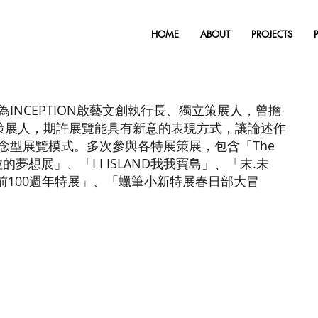
HOME
ABOUT
PROJECTS
INCEPTION啟藝文創執行長、獨立策展人，曾擔
之策展人，期許展覽能具有新意的表現方式，讓論述作
型展覽模式。多次參與各特展策展，包含「The 
克拉的夢想展」、「I I ISLAND我我寶島」、「末.未
啦A夢誕生前100週年特展」、「蠟筆小新特展春日部大冒