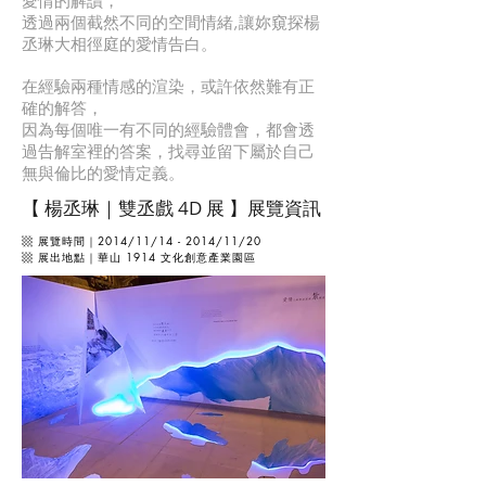
愛情的解讀，
透過兩個截然不同的空間情緒,讓妳窺探楊
丞琳大相徑庭的愛情告白。
在經驗兩種情感的渲染，或許依然難有正
確的解答，
因為每個唯一有不同的經驗體會，都會透
過告解室裡的答案，找尋並留下屬於自己
無與倫比的愛情定義。
【 楊丞琳｜雙丞戲 4D 展 】展覽資訊
▩ 展覽時間｜
2014/11/14 - 2014/11/20
▩ 展出地點｜華山 1914 文化創意產業園區